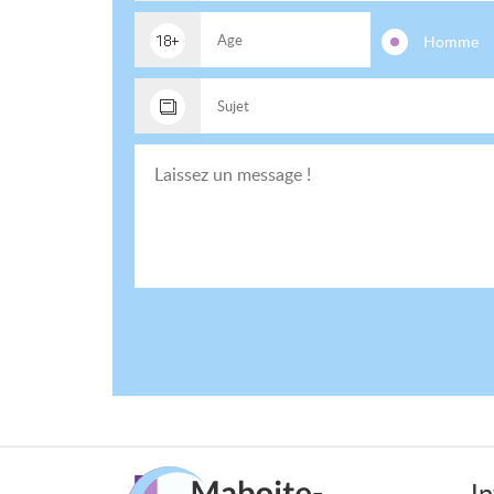
Homme
In