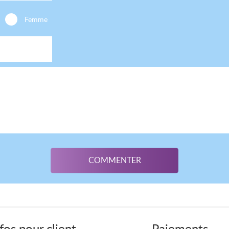
Femme
fos pour client
Paiements