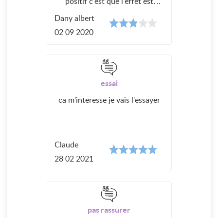
positif c'est que l'effet est
rapidement present par contre
Dany albert
les effets secondaires sont bien
present voir plus intense que les
02 09 2020
autres generique je prefere
donc rester sur le tadalafil
mylan
essai
ca m'interesse je vais l'essayer
Claude
28 02 2021
pas rassurer