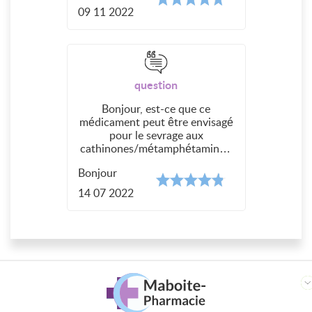
09 11 2022
question
Bonjour, est-ce que ce
médicament peut être envisagé
pour le sevrage aux
cathinones/métamphétamines,
sachant qu'ils font partie de la
Bonjour
même famille de médicaments ?
Aussi faut il une ordonnance
14 07 2022
pour l'achat de zyban sur votre
site ?