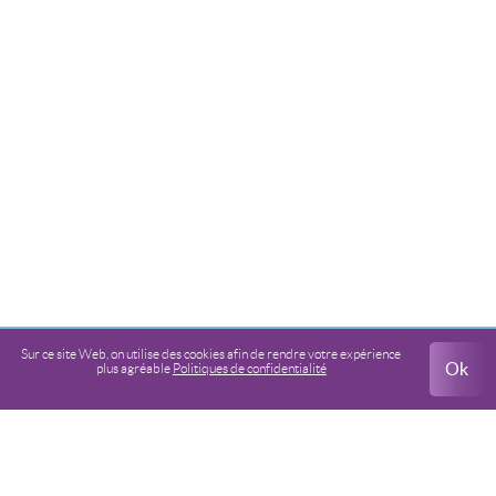
Sur ce site Web, on utilise des cookies
afin de rendre votre expérience
Ok
plus agréable
Politiques de confidentialité