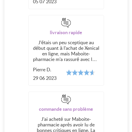
05 07 2023
traitement a été livré
rapidement, et après quelques
semaines d'utilisation, j'ai
commencé à voir les résultats.
Mon appétit s'est régulé, et j'ai
livraison rapide
perdu du poids
progressivement. Merci,
J'étais un peu sceptique au
Maboite-pharmacie, pour cette
début quant à l'achat de Xenical
offre fantastique !
en ligne, mais Maboite-
pharmacie m'a rassuré avec leur
service clientèle professionnel.
Pierre D.
La livraison a été rapide, et le
produit était authentique. Le
29 06 2023
seul inconvénient était le prix,
mais je suppose que la qualité
en vaut la peine. J'ai vu des
résultats significatifs après
quelques semaines, et je suis
commande sans problème
content d'avoir fait confiance à
ce site
J'ai acheté sur Maboite-
pharmacie après avoir lu de
bonnes critiques en ligne. La