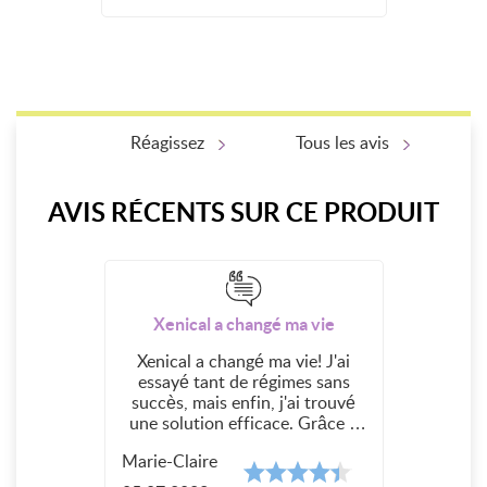
Réagissez
Tous les avis
AVIS RÉCENTS SUR CE PRODUIT
Xenical a changé ma vie
Xenical a changé ma vie! J'ai
essayé tant de régimes sans
succès, mais enfin, j'ai trouvé
une solution efficace. Grâce à
Maboite-pharmacie, j'ai pu
Marie-Claire
commander Xenical en toute
sécurité et discrétion. Le