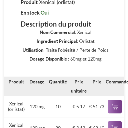
Produit
Xenical (orlistat)
En stock
Oui
Description du produit
Nom Commercial
: Xenical
Ingredient Principal
: Orlistat
Utilisation
: Traite l'obésité / Perte de Poids
Dosage Disponible
: 60mg et 120mg
Produit
Dosage
Quantité
Prix
Prix
Command
unitaire
Xenical
120 mg
10
€ 5.17
€ 51.73
(orlistat)
Xenical