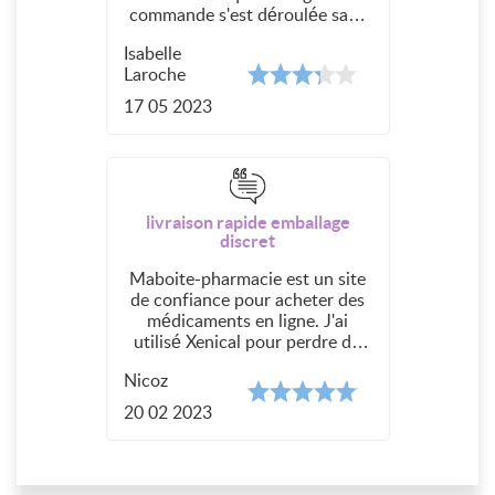
commande s'est déroulée sans
problème, mais
Isabelle
malheureusement, le traitement
Laroche
n'a pas fonctionné aussi bien
que je le souhaitais. J'ai suivi
17 05 2023
toutes les instructions, mais je
n'ai pas perdu autant de poids
que je l'espérais
livraison rapide emballage
discret
Maboite-pharmacie est un site
de confiance pour acheter des
médicaments en ligne. J'ai
utilisé Xenical pour perdre du
poids avant un mariage, et je
Nicoz
suis vraiment content des
résultats. La livraison a été
20 02 2023
rapide, l'emballage était discret,
et le produit était authentique.
J'ai apprécié leur approche
professionnelle et je