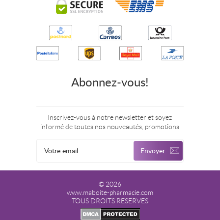
Abonnez-vous!
Inscrivez-vous à notre newsletter et soyez
informé de toutes nos nouveautés, promotions
© 2026
www.maboite-pharmacie.com
TOUS DROITS RESERVES